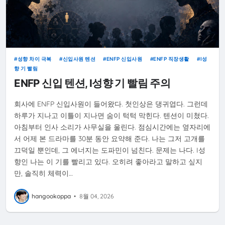
성향 차이 극복
신입사원 텐션
ENFP 신입사원
ENFP 직장생활
I성
향 기 빨림
ENFP 신입 텐션, I성향 기 빨림 주의
회사에 ENFP 신입사원이 들어왔다. 첫인상은 댕귀엽다. 그런데
하루가 지나고 이틀이 지나면 숨이 턱턱 막힌다. 텐션이 미쳤다.
아침부터 인사 소리가 사무실을 울린다. 점심시간에는 옆자리에
서 어제 본 드라마를 30분 동안 요약해 준다. 나는 그저 고개를
끄덕일 뿐인데, 그 에너지는 도파민이 넘친다. 문제는 나다. I성
향인 나는 이 기를 빨리고 있다. 오히려 좋아라고 말하고 싶지
만, 솔직히 체력이…
hangookoppa
•
8월 04, 2026